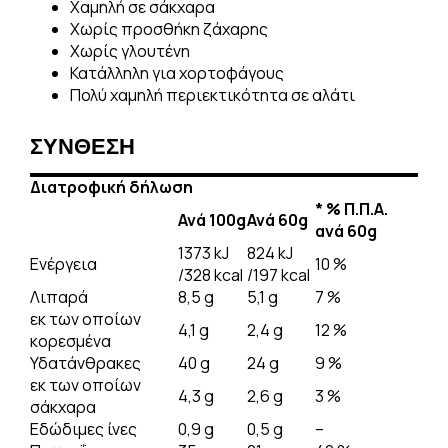
Χαμηλή σε σάκχαρα
Χωρίς προσθήκη ζάχαρης
Χωρίς γλουτένη
Κατάλληλη για χορτοφάγους
Πολύ χαμηλή περιεκτικότητα σε αλάτι
ΣΥΝΘΕΣΗ
Διατροφική δήλωση
* %
Π
.
Π
.
Α
.
Ανά 100
g
Ανά 60
g
ανά
60g
1373 kJ
824 kJ
Ενέργεια
10 %
/328 kcal
/197 kcal
Λιπαρά
8,5 g
5,1 g
7 %
εκ των οποίων
4,1 g
2,4 g
12 %
κορεσμένα
Υδατάνθρακες
40 g
24 g
9 %
εκ των οποίων
4,3 g
2,6 g
3 %
σάκχαρα
Εδώδιμες ίνες
0,9 g
0,5 g
–