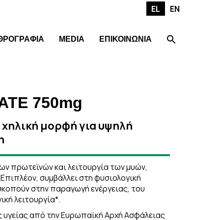
EL
EN
ΘΡΟΓΡΑΦΙΑ
MEDIA
ΕΠΙΚΟΙΝΩΝΙΑ
ATE 750mg
 χηλική μορφή για υψηλή
η
ων πρωτεϊνών και λειτουργία των μυών,
Επιπλέον, συμβάλλει στη φυσιολογική
σκοπούν στην παραγωγή ενέργειας, του
ική λειτουργία*.
 υγείας από την Eυρωπαϊκή Αρχή Ασφάλειας