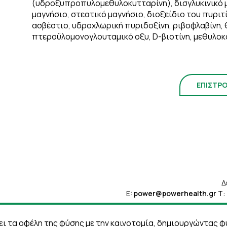
(υδροξυπροπυλομεθυλοκυτταρίνη), δισγλυκινικό μ
μαγνήσιο, στεατικό μαγνήσιο, διοξείδιο του πυριτ
ασβέστιo, υδροχλωρική πυριδοξίνη, ριβοφλαβίνη, θ
πτεροϋλομονoγλουταμικό οξυ, D-βιοτίνη, μεθυλοκ
ΕΠΙΣΤΡ
Δ
E:
power@powerhealth.gr
Τ:
άζει τα οφέλη της φύσης με την καινοτομία, δημιουργώντας