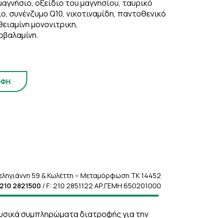
αγνήσιο, οξείδιο του μαγνησίου, ταυρικό
ίο, συνένζυμο Q10, νικοτιναμίδη, παντοθενικό
ειαμίνη μονονιτρικη,
οβαλαμίνη.
ΟΦΗ
εληγιάννη 59 & Κωλέττη – Μεταμόρφωση ΤΚ 14452
210 2821500
/ F: 210 2851122 ΑΡ.ΓΕΜΗ 650201000
 φυσικά συμπληρώματα διατροφής για την