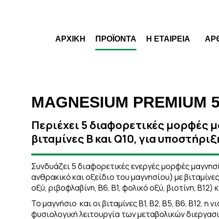
ΑΡΧΙΚΗ
ΠΡΟΪΟΝΤΑ
Η ΕΤΑΙΡΕΙΑ
ΑΡ
MAGNESIUM PREMIUM 5
Περιέχει 5 διαφορετικές μορφές μ
βιταμίνες Β και Q10, για υποστήρι
Συνδυάζει 5 διαφορετικές ενεργές μορφές μαγνησίο
ανθρακικό και οξείδιο του μαγνησίου) με βιταμίνε
οξύ, ριβοφλαβίνη, Β6, Β1, φολικό οξύ, βιοτίνη, Β12) 
Το μαγνήσιο και οι βιταμίνες Β1, Β2, Β5, Β6, Β12, η 
φυσιολογική λειτουργία των μεταβολικών διεργα