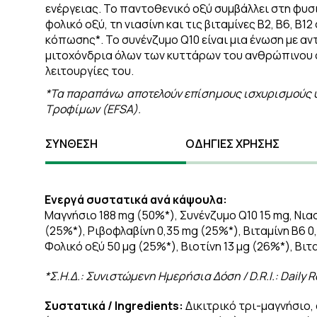
ενέργειας. Το παντοθενικό οξύ συμβάλλει στη φυσι
φολικό οξύ, τη νιασίνη και τις βιταμίνες Β2, Β6, Β
κόπωσης*. Το συνένζυμο Q10 είναι μια ένωση με α
μιτοχόνδρια όλων των κυττάρων του ανθρώπινου ο
λειτουργίες του.
*Τα παραπάνω αποτελούν επίσημους ισχυρισμούς 
Τροφίμων (
EFSA).
ΣΥΝΘΕΣΗ
ΟΔΗΓΙΕΣ ΧΡΗΣΗΣ
Ενεργά συστατικά ανά κάψουλα:
Μαγνήσιο 188 mg (50%*), Συνένζυμο Q10 15 mg, Νια
(25%*), Ριβοφλαβίνη 0,35 mg (25%*), Βιταμίνη Β6 0,
Φολικό οξύ 50 μg (25%*), Βιοτίνη 13 μg (26%*), Βιτα
*Σ.Η.Δ.: Συνιστώμενη Ημερήσια Δόση /
D.
R.
I.:
Daily
R
Συστατικά /
Ingredients:
Δικιτρικό τρι-μαγνήσιο,