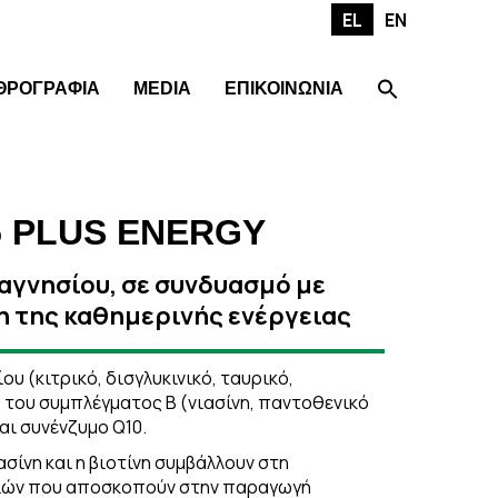
EL
EN
ΘΡΟΓΡΑΦΙΑ
MEDIA
ΕΠΙΚΟΙΝΩΝΙΑ
 PLUS ENERGY
αγνησίου, σε συνδυασμό με
ξη της καθημερινής ενέργειας
υ (κιτρικό, δισγλυκινικό, ταυρικό,
ς του συμπλέγματος Β (νιασίνη, παντοθενικό
και συνένζυμο Q10.
νιασίνη και η βιοτίνη συμβάλλουν στη
σιών που αποσκοπούν στην παραγωγή