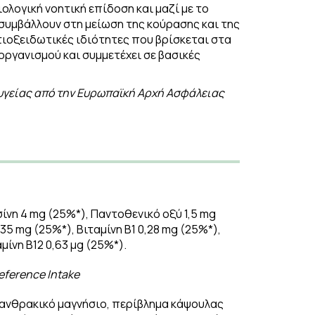
ολογική νοητική επίδοση και μαζί με το
12 συμβάλλουν στη μείωση της κούρασης και της
ντιοξειδωτικές ιδιότητες που βρίσκεται στα
ργανισμού και συμμετέχει σε βασικές
υγείας από την
Eυρωπαϊκή Αρχή Ασφάλειας
σίνη 4 mg (25%*), Παντοθενικό οξύ 1,5 mg
35 mg (25%*), Βιταμίνη B1 0,28 mg (25%*),
μίνη Β12 0,63 μg (25%*).
eference
Intake
 ανθρακικό μαγνήσιο, περίβλημα κάψουλας