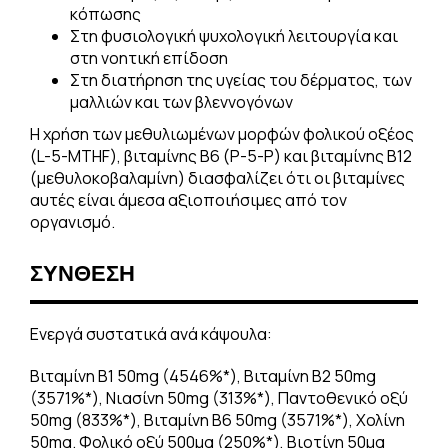
κόπωσης
Στη φυσιολογική ψυχολογική λειτουργία και
στη νοητική επίδοση
Στη διατήρηση της υγείας του δέρματος, των
μαλλιών και των βλεννογόνων
Η χρήση των μεθυλιωμένων μορφών φολικού οξέος
(L-5-MTHF), βιταμίνης Β6 (P-5-P) και βιταμίνης Β12
(μεθυλοκοβαλαμίνη) διασφαλίζει ότι οι βιταμίνες
αυτές είναι άμεσα αξιοποιήσιμες από τον
οργανισμό.
ΣΥΝΘΕΣΗ
Ενεργά συστατικά ανά κάψουλα:
Βιταμίνη Β1 50mg (4546%*), Βιταμίνη Β2 50mg
(3571%*), Νιασίνη 50mg (313%*), Παντοθενικό οξύ
50mg (833%*), Βιταμίνη Β6 50mg (3571%*), Χολίνη
50mg. Φολικό οξύ 500μg (250%*), Βιοτίνη 50μg