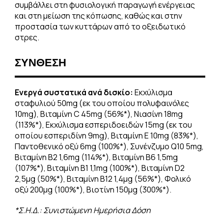
συμβάλλει στη φυσιολογική παραγωγή ενέργειας
και στη μείωση της κόπωσης, καθώς και στην
προστασία των κυττάρων από το οξειδωτικό
στρες.
ΣΥΝΘΕΣΗ
Ενεργά συστατικά ανά δισκίο:
Εκχύλισμα
σταφυλιού 50mg (εκ του οποίου πολυφαινόλες
10mg), Βιταμίνη C 45mg (56%*), Νιασίνη 18mg
(113%*), Εκχύλισμα εσπεριδοειδών 15mg (εκ του
οποίου εσπεριδίνη 9mg), Βιταμίνη Ε 10mg (83%*),
Παντοθενικό οξύ 6mg (100%*), Συνένζυμο Q10 5mg,
Βιταμίνη Β2 1,6mg (114%*), Βιταμίνη Β6 1,5mg
(107%*), Βιταμίνη Β1 1,1mg (100%*), Βιταμίνη D2
2,5μg (50%*), Βιταμίνη Β12 1,4μg (56%*), Φολικό
οξύ 200μg (100%*), Βιοτίνη 150μg (300%*).
*Σ.Η.Δ.: Συνιστώμενη Ημερήσια Δόση