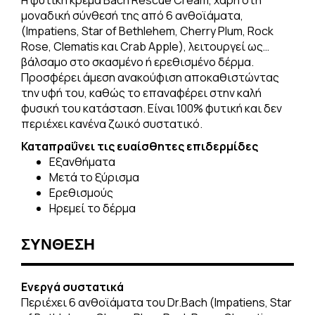
Η φυτική κρέμα Bach Rescue Cream, χάρη στη
μοναδική σύνθεσή της από 6 ανθοϊάματα,
(Impatiens, Star of Bethlehem, Cherry Plum, Rock
Rose, Clematis και Crab Apple), λειτουργεί ως…
βάλσαμο στο σκασμένο ή ερεθισμένο δέρμα.
Προσφέρει άμεση ανακούφιση αποκαθιστώντας
την υφή του, καθώς το επαναφέρει στην καλή
φυσική του κατάσταση. Είναι 100% φυτική και δεν
περιέχει κανένα ζωικό συστατικό.
Καταπραΰνει τις ευαίσθητες επιδερμίδες
Εξανθήματα
Μετά το ξύρισμα
Ερεθισμούς
Ηρεμεί το δέρμα
ΣΥΝΘΕΣΗ
Ενεργά συστατικά
Περιέχει 6 ανθοϊάματα του Dr.Bach (Impatiens, Star