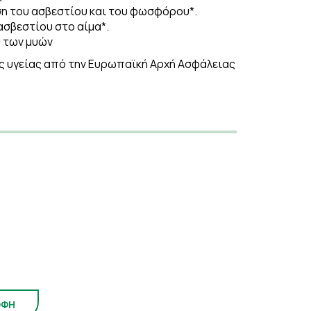
η του ασβεστίου και του φωσφόρου*.
σβεστίου στο αίμα*.
ς των μυών
 υγείας από την Eυρωπαϊκή Αρχή Ασφάλειας
ΟΦΗ