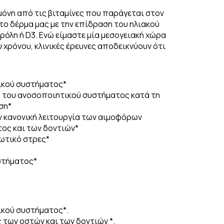
η μόνη από τις βιταμίνες που παράγεται στον
το δέρμα μας με την επίδραση του ηλιακού
ρόλη ή D3. Ενώ είμαστε μία μεσογειακή χώρα
 χρόνου, κλινικές έρευνες αποδεικνύουν ότι
ικού συστήματος*
ς του ανοσοποιητικού συστήµατος κατά τη
ση*
ν κανονική λειτουργία των αιµοφόρων
τος και των δοντιών*
ωτικό στρες*
υστήματος*
ικού συστήματος*.
 των οστών και των δοντιών *.