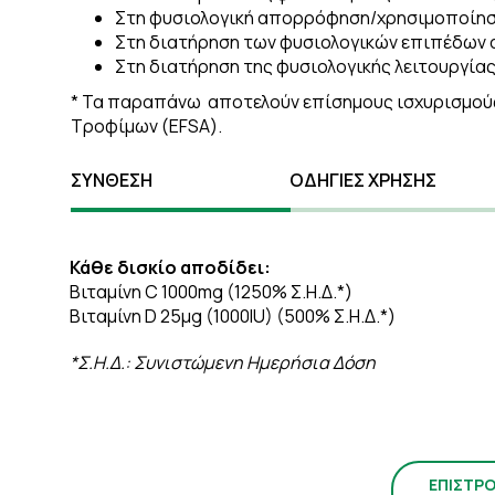
Στη φυσιολογική απορρόφηση/χρησιμοποίησ
Στη διατήρηση των φυσιολογικών επιπέδων α
Στη διατήρηση της φυσιολογικής λειτουργία
* Τα παραπάνω αποτελούν επίσημους ισχυρισμούς
Τροφίμων (EFSA).
ΣΥΝΘΕΣΗ
ΟΔΗΓΙΕΣ ΧΡΗΣΗΣ
Κάθε δισκίο αποδίδει:
Βιταμίνη C 1000mg (1250% Σ.Η.Δ.*)
Βιταμίνη D 25μg (1000IU) (500% Σ.Η.Δ.*)
*Σ.Η.Δ.: Συνιστώμενη Ημερήσια Δόση
ΕΠΙΣΤΡ