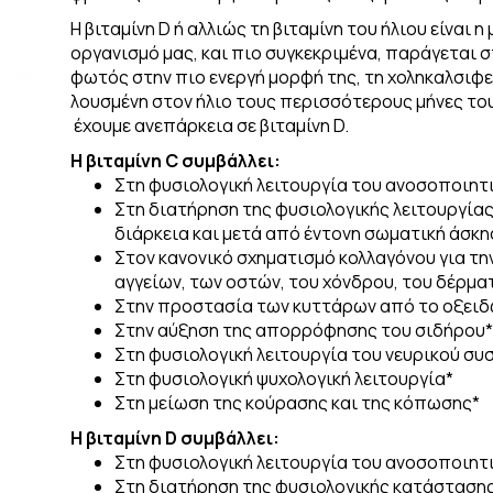
Η βιταμίνη D ή αλλιώς τη βιταμίνη του ήλιου είναι 
οργανισμό μας, και πιο συγκεκριμένα, παράγεται σ
φωτός στην πιο ενεργή μορφή της, τη χοληκαλσιφε
λουσμένη στον ήλιο τους περισσότερους μήνες του
έχουμε ανεπάρκεια σε βιταμίνη D.
Η βιταμίνη C συμβάλλει:
Στη φυσιολογική λειτουργία του ανοσοποιητ
Στη διατήρηση της φυσιολογικής λειτουργία
διάρκεια και µετά από έντονη σωµατική άσκη
Στον κανονικό σχηµατισµό κολλαγόνου για τη
αγγείων, των οστών, του χόνδρου, του δέρµα
Στην προστασία των κυττάρων από το οξειδ
Στην αύξηση της απορρόφησης του σιδήρου*
Στη φυσιολογική λειτουργία του νευρικού σ
Στη φυσιολογική ψυχολογική λειτουργία*
Στη µείωση της κούρασης και της κόπωσης*
Η βιταμίνη D συμβάλλει:
Στη φυσιολογική λειτουργία του ανοσοποιητ
Στη διατήρηση της φυσιολογικής κατάστασης