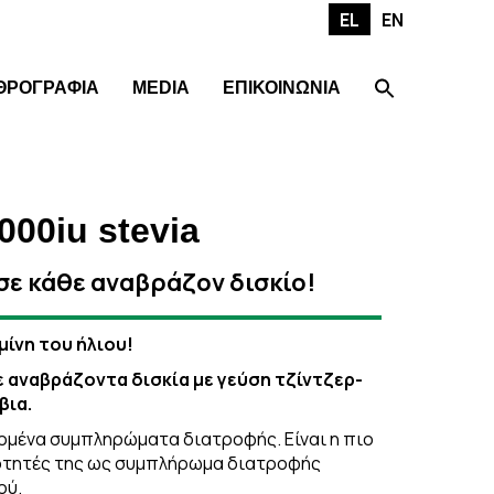
EL
EN
ΘΡΟΓΡΑΦΙΑ
MEDIA
ΕΠΙΚΟΙΝΩΝΙΑ
000iu stevia
 σε κάθε αναβράζον δισκίο!
αμίνη του ήλιου!
ε αναβράζοντα δισκία με γεύση τζίντζερ-
βια.
δομένα συμπληρώματα διατροφής. Είναι η πιο
διότητές της ως συμπλήρωμα διατροφής
ού.