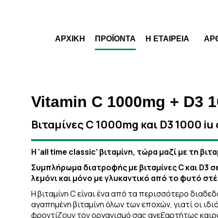
ΑΡΧΙΚΗ
ΠΡΟΪΟΝΤΑ
Η ΕΤΑΙΡΕΙΑ
ΑΡ
Vitamin C 1000mg + D3 1
Βιταμίνες C 1000mg και D3 1000 iu
Η ‘all time classic’ βιταμίνη, τώρα μαζί με τη βιτ
Συμπλήρωμα διατροφής με βιταμίνες C και D3 σ
λεμόνι και μόνο με γλυκαντικό από το φυτό στέ
Η βιταμίνη C είναι ένα από τα περισσότερο διαδε
αγαπημένη βιταμίνη όλων των εποχών, γιατί οι ι
φροντίζουν τον οργανισμό σας ανεξαρτήτως καιρ