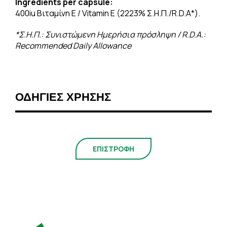
Ingredients
per
capsule:
400iu Βιταμίνη E / Vitamin E (2223% Σ.Η.Π./R.D.A*).
*Σ.Η.Π.: Συνιστώμενη Ημερήσια πρόσληψη /
R
.
D
.
A
.:
Recommended
Daily
Allowance
ΟΔΗΓΙΕΣ ΧΡΗΣΗΣ
ΕΠΙΣΤΡΟΦΗ